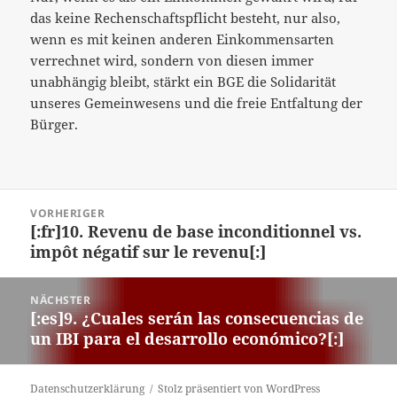
das keine Rechenschaftspflicht besteht, nur also,
wenn es mit keinen anderen Einkommensarten
verrechnet wird, sondern von diesen immer
unabhängig bleibt, stärkt ein BGE die Solidarität
unseres Gemeinwesens und die freie Entfaltung der
Bürger.
Beitragsnavigation
VORHERIGER
[:fr]10. Revenu de base inconditionnel vs.
Vorheriger
impôt négatif sur le revenu[:]
Beitrag:
NÄCHSTER
[:es]9. ¿Cuales serán las consecuencias de
Nächster
un IBI para el desarrollo económico?[:]
Beitrag:
Datenschutzerklärung
Stolz präsentiert von WordPress